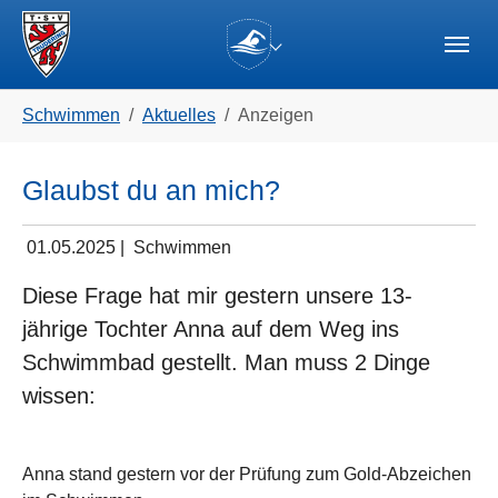
Skip to main navigation
Zum Hauptinhalt springen
Skip to page footer
(current)
Sie sind hier:
Schwimmen
Aktuelles
Anzeigen
Glaubst du an mich?
01.05.2025
|
Schwimmen
Diese Frage hat mir gestern unsere 13-
jährige Tochter Anna auf dem Weg ins
Schwimmbad gestellt. Man muss 2 Dinge
wissen:
Anna stand gestern vor der Prüfung zum Gold-Abzeichen