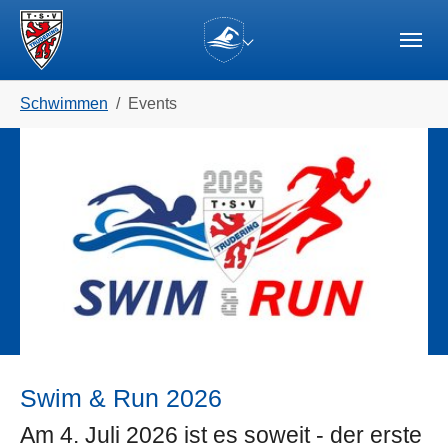
Skip to main navigation
Zum Hauptinhalt springen
Skip to page footer
(current)
Sie sind hier:
Schwimmen
Events
Swim & Run 2026
Am 4. Juli 2026 ist es soweit - der erste