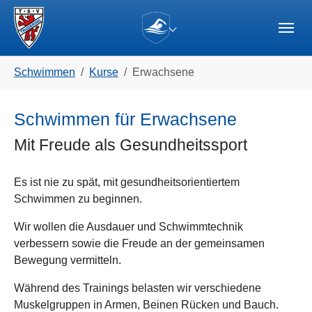
Skip to main navigation
Zum Hauptinhalt springen
Skip to page footer
(current)
Sie sind hier:
Schwimmen
Kurse
Erwachsene
Schwimmen für Erwachsene
Mit Freude als Gesundheitssport
Es ist nie zu spät, mit gesundheitsorientiertem
Schwimmen zu beginnen.
Wir wollen die Ausdauer und Schwimmtechnik
verbessern sowie die Freude an der gemeinsamen
Bewegung vermitteln.
Während des Trainings belasten wir verschiedene
Muskelgruppen in Armen, Beinen Rücken und Bauch.