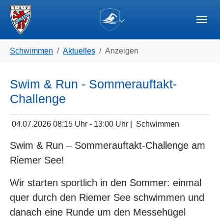
Skip to main navigation
Zum Hauptinhalt springen
Skip to page footer
(current)
Sie sind hier:
Schwimmen
Aktuelles
Anzeigen
Swim & Run - Sommerauftakt-
Challenge
04.07.2026
08:15 Uhr
- 13:00 Uhr |
Schwimmen
Swim & Run – Sommerauftakt-Challenge am
Riemer See!
Wir starten sportlich in den Sommer: einmal
quer durch den Riemer See schwimmen und
danach eine Runde um den Messehügel